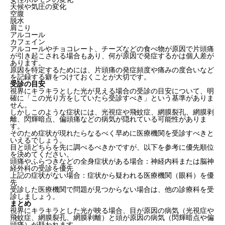
天候や気圧の変化
空腹
脱水
肩こり
アルコール
カフェイン
アルコールやチョコレート、チーズなどの食べ物が原因で片頭痛
が引き起こされる場合もあり、何が原因で発症するかは個人差が
あります。
原因を特定するためには、片頭痛の発症頻度や痛みの度合いなど
を記録する癖をつけておくことが大切です。
受診の目安
視界にキラキラとした光が見える場合の受診の目安について、明
確に「この光り方をしていたら受診すべき」という基準がありま
せん。
しかしこのような症状には、光視症や飛蚊症、網膜裂孔、網膜剥
離、閃輝暗点、偏頭痛などの病気が隠れている可能性がありま
す。
そのため
症状が現れたらなるべく早めに医療機関を受診すべき
と
いえるでしょう。
目と頭どちらを先に調べるべきかですが、以下を参考に優先順位
を決めてください。
頭痛やふらつきなどの全身症状がある場合：神経内科または脳神
経外科の受診を優先
視界がキラキラするのは『目』か『頭』どちらかに原
上記の症状がない場合：症状から疑われる医療機関（眼科）を優
先
因がある
受診した医療機関で問題が見つからない場合は、他の診療科を受
目が原因の場合の病気
診しましょう。
まとめ
視界にキラキラとした光が映る場合、目が原因の病気（光視症や
光視症
飛蚊症、網膜裂孔、網膜剥離）と頭が原因の病気（閃輝暗点や偏
飛蚊症
頭痛）が疑われます。