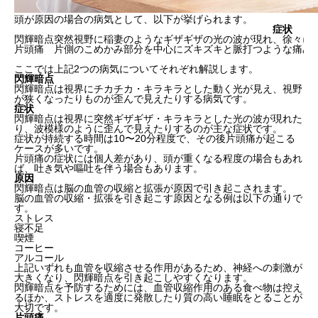
頭が原因の場合の病気として、以下が挙げられます。
症状
閃輝暗点
突然視野に稲妻のようなギザギザの光の波が現れ、徐々に
片頭痛
片側のこめかみ部分を中心にズキズキと脈打つような痛み
ここでは上記2つの病気についてそれぞれ解説します。
閃輝暗点
閃輝暗点は視界にチカチカ・キラキラとした動く光が見え、視野
が狭くなったりものが歪んで見えたりする病気です。
症状
閃輝暗点は視界に突然ギザギザ・キラキラとした光の波が現れた
り、波模様のように歪んで見えたりするのが主な症状です。
症状が持続する時間は10〜20分程度で、その後片頭痛が起こる
ケースが多いです。
片頭痛の症状には個人差があり、頭が重くなる程度の場合もあれ
ば、吐き気や嘔吐を伴う場合もあります。
原因
閃輝暗点は
脳の血管の収縮と拡張
が原因で引き起こされます。
脳の血管の収縮・拡張を引き起こす原因となる例は以下の通りで
す。
ストレス
寝不足
喫煙
コーヒー
アルコール
上記いずれも血管を収縮させる作用があるため、神経への刺激が
大きくなり、閃輝暗点を引き起こしやすくなります。
閃輝暗点を予防するためには、血管収縮作用のある食べ物は控え
るほか、ストレスを適度に発散したり質の高い睡眠をとることが
大切です。
片頭痛