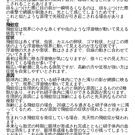
こされることもあります。
頭をぶつけた際に目の前が一瞬明るくなるのは、頭をぶつけた際
の衝撃で網膜が刺激され、光として感じてしまうためです。
これと似たような原理で光視症が引き起こされる場合がありま
す。
飛蚊症
飛蚊症は視界に小さな糸くずや虫のような浮遊物が動いて見える
病気です。
症状
飛蚊症は
糸くず状、虫状、カエルの卵状、ゴマ粒状、たばこの煙
状のような浮遊物が視界に動いて見える
のが主な症状です。
浮遊物の大きさや形状、数はさまざまで、目線の動きに合わせて
ついてきます。
最初は視界に映る浮遊物が気になりますが、徐々にその見え方に
慣れてくる場合が多いです。
幅広い年齢層に見られる病気ですが、高齢の方や近視が強い方は
症状を自覚しやすいとされます。
原因
眼球内に満たされている硝子体内にできた濁りの影が網膜に映る
ことで、視界に浮遊物が動いて見えます。
飛蚊症は
生理的な原因によるものと病的な原因によるものの2種
類
があり、それぞれ硝子体内に濁りができる原因が異なります。
生理的な原因による飛蚊症は加齢によるものと先天的なものの2
種類です。
加齢による飛蚊症の場合、20歳ごろを過ぎると硝子体が徐々に濁
ってくるため、これが原因で飛蚊症の症状が現れることがありま
す。
生まれつき飛蚊症を発症している場合、先天性の飛蚊症が疑われ
ます。
本来なら胎児の時期に眼球が形成され完成とともに硝子体内の血
管は消失しますが、眼球形成後も血管のなごりが残ってしまうこ
とがあり、これが先天性の飛蚊症の原因です。