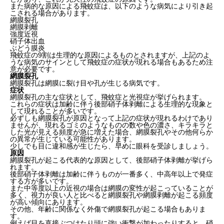
また病的な原因による飛蚊症は、以下のような病気により引き起
こされる場合があります。
網膜裂孔
網膜剥離
強度近視
硝子体出血
ぶどう膜炎
飛蚊症の9割は生理的な原因によるものとされますが、上記のよ
うな病気のサインとして飛蚊症の症状が現れる場合もあるため注
意が必要です。
網膜裂孔
網膜裂孔は網膜に裂け目や孔が生じる病気です。
症状
網膜裂孔の主な症状として、
飛蚊症と光視症
が挙げられます。
これらの症状は加齢に伴う後部硝子体剥離による生理的な現象と
して現れることが多いです。
必ずしも網膜裂孔が原因となって上記の症状が現れるわけであり
ませんが、現れるゴミのようなものの数や色の濃さ、キラキラと
した光が見える頻度が急に増えた場合、網膜裂孔やその他何らか
の異常が生じている可能性があります。
少しでも目に違和感が生じたら、早めに眼科を受診しましょう。
原因
網膜裂孔が起こる代表的な原因として、
後部硝子体剥離
が挙げら
れます。
後部硝子体剥離は加齢に伴うものが一番多く、中高年以上で発症
する方が多いです。
また中等度以上の近視の場合は網膜の変性が起こっていることが
多く、視力が良い人と比べると網膜裂孔や網膜剥離が起こる頻度
が高い傾向にあります。
その他、年齢に関係なく外傷で網膜裂孔が起こる場合もありま
す。
例えば目を直接ぶつけたり頭に強い衝撃が加わったりすると、硝