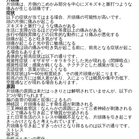
片頭痛は、片側のこめかみ部分を中心にズキズキと脈打つような
痛みが生じる頭痛です。
症状
以下の症状が当てはまる場合、片頭痛の可能性が高いです。
頭の片側に痛みが起こる
ズキズキと脈打つような痛みがある
生活に支障が出るほどの中等度以上の痛みがある
歩行や階段昇降などの日常的な動作により痛みが悪化する
頭痛が起こると吐き気がする
頭痛が起こると光や音に敏感になる
片頭痛は頭の痛みや吐き気が起こる前に、前兆となる症状が起こ
る場合もあります。
具体的な前兆症状は以下の通りです。
視覚性症状：ギザギザ・キラキラとした光が現れる（閃輝暗点）
感覚性症状：感覚が鈍くなる、チクチクとした感覚が生じる
言語症状：言葉が出にくくなる
前兆症状は5〜60分程度続き、その後片頭痛が起こります。
前兆の出方には個人差があり、人によっては眠気や集中力低下、
空腹感などが現れる場合もあります。
原因
片頭痛の原因は未だはっきりとは解明されていませんが、以下の
3つが挙げられます。
脳の血管の収縮と拡張によるもの
神経説：片頭痛を起こす発生器が刺激される
三叉神経血管説：なんらかの原因によって三者神経が刺激される
ことで痛みを引き起こす物質が分泌される
また日常生活のストレスや睡眠不足なども、片頭痛を引き起こす
きっかけとなると考えられています。
片頭痛を引き起こすきっかけとなり得るものは以下の通りです。
ストレス
寝不足
女性ホルモンの変化