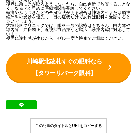
視界に急に光が映るようになったら、自己判断で放置することな
網膜裂孔
く、なるべく早めに医療機関を受診してください。
網膜剥離
頭痛やふらつきなどの全身症状がある場合は神経内科または脳神
頭が原因の場合の病気
経外科の受診を優先し、目の症状だけであれば眼科を受診すると
良いでしょう。
大塚眼科クリニック
では、眼科一般の診療はもちろん、白内障や
閃輝暗点
緑内障、屈折矯正、近視抑制治療など幅広い診療内容に対応して
片頭痛
います。
視界に違和感が生じたら、ぜひ一度当院までご相談ください。
受診の目安
まとめ
川崎駅北改札すぐの眼科なら
【タワーリバーク眼科】
この記事のタイトルとURLをコピーする