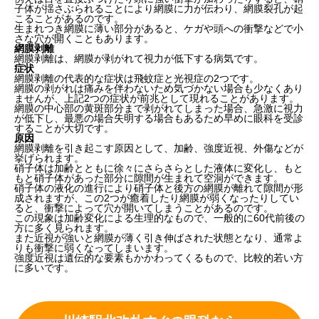
子体が揺さぶられることにより網膜に力が伝わり、網膜裂孔が起
こることがあるのです。
生まれつき網膜に薄い部分があると、ケガや頭への衝撃などで小
さな穴が開くこともあります。
網膜剥離
網膜剥離は、網膜が剥がれて視力が低下する病気です。
症状
網膜剥離の代表的な症状は
飛蚊症と光視症
の2つです。
網膜の剥がれは痛みを伴わないため気づかない場合も少なくあり
ませんが、上記2つの症状が前兆として現れることがあります。
網膜の中心部の黄斑部分まで剥がれてしまった場合、急激に視力
が低下し、最悪の場合失明する場合もあるため早めに眼科を受診
することが大切です。
原因
網膜剥離を引き起こす原因として、
加齢、強度近視、外傷
などが
挙げられます。
硝子体は加齢とともに徐々にさらさらとした液体に変化し、もと
もと硝子体があった部分に隙間が生まれて空洞ができます。
硝子体の液化の進行により硝子体と後方の網膜が離れて隙間が形
成されますが、この2つが癒着したり網膜が弱くなったりしてい
ると、衝撃によって穴が開いてしまうことがあるのです。
この現象は加齢変化による生理的なもので、一般的に60代前後の
方に多く見られます。
また近視が強いと網膜が薄く引き伸ばされた状態となり、通常よ
りも衝撃に弱くなってしまいます。
強度近視は遺伝的な要素もかかわってくるもので、比較的若い方
に多いです。