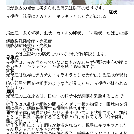
目が原因の場合に考えられる病気は以下の通りです。
症状
光視症
視界にチカチカ・キラキラとした光がはしる
飛蚊症
糸くず状、虫状、カエルの卵状、ゴマ粒状、たばこの煙状
網膜裂孔
飛蚊症・光視症
網膜剥離
飛蚊症・光視症
視力の低下
ここでは上記4つの病気についてそれぞれ解説します。
光視症
光視症は、光が当たっていないにもかかわらず視野の中心や端に
チカチカ・キラキラとした光を感じる病気です。
症状
光視症は
視界にチカチカ・キラキラとした光がはしる
症状が現れ
ます。
暗い部屋で閃光や稲妻のような光が見えたら、光視症が疑われる
でしょう。
原因
光視症の主な原因は、
目の中の硝子体が網膜を刺激すること
で
す。
硝子体は水晶体と網膜の間にあるゼリー状の物質で、眼球内を透
明に保ち、網膜を保護する役割を持ちます。
通常硝子体は網膜にぴったりと張り付いている状態ですが、加齢
とともに変性・萎縮することで徐々にはがれてくる『硝子体剥
離』が起こります。
硝子体剥離によって網膜が刺激されると、視界にキラキラとした
光が見えることがあるのです。
また光視症は脳の血管の病気や過労、睡眠不足などにより引き起