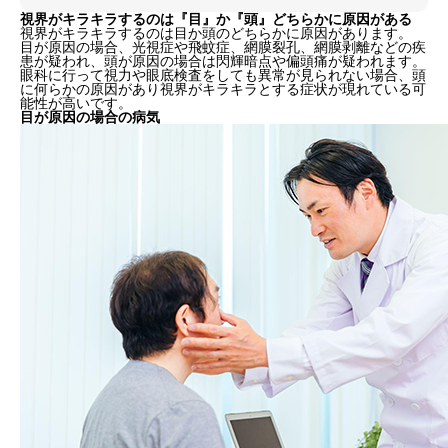
視界がキラキラするのは『目』か『頭』どちらかに原因がある
視界がキラキラするのは目か頭のどちらかに原因があります。
目が原因の場合、光視症や飛蚊症、網膜裂孔、網膜剥離などの疾
患が疑われ、頭が原因の場合は閃輝暗点や偏頭痛が疑われます。
眼科に行って視力や眼底検査をしても異常が見られない場合、頭
に何らかの原因があり視界がキラキラとする症状が現れている可
能性が高いです。
目が原因の場合の病気