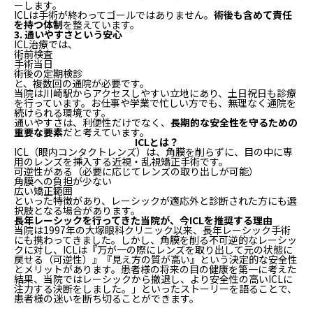
ーします。
ICLは手術が終わってゴールではありません。
術後も含めて責任
を持つ体制
を整えています。
3. 通いやすさという安心
ICL治療では、
術前検査
手術当日
術後の定期検診
と、複数回の通院が必要です。
当院は川崎駅からアクセスしやすい立地にあり、土日祝日も診療
を行っています。お仕事や学業で忙しい方でも、無理なく通院を
続けられる環境です。
通いやすさは、利便性だけでなく、
長期的な安全性を守るための
重要な要素
だと考えています。
ICLとは？
ICL（眼内コンタクトレンズ）は、角膜を削らずに、目の中に専
用のレンズを挿入する近視・乱視矯正手術です。
可逆性がある（必要に応じてレンズの取り出しが可能）
角膜への負担が少ない
広い矯正範囲
といった特徴があり、レーシックが適応外と診断された方にも選
択肢となる場合があります。
長年レーシックを行ってきた当院が、今ICLを推奨する理由
当院は1997年の大塚眼科クリニック以来、長年レーシック手術
にも携わってきました。しかし、角膜を削る不可逆的なレーシッ
クに対し、ICLは『万が一の際にレンズを取り出して元の状態に
戻せる（可逆性）』『見え方の質が高い』という決定的な安全性
とメリットがあります。患者様の将来の目の健康を第一に考えた
結果、当院ではレーシックから撤退し、より安全性の高いICLに
注力する決断をしました。」といったストーリーを語ることで、
患者様の迷いを断ち切ることができます。