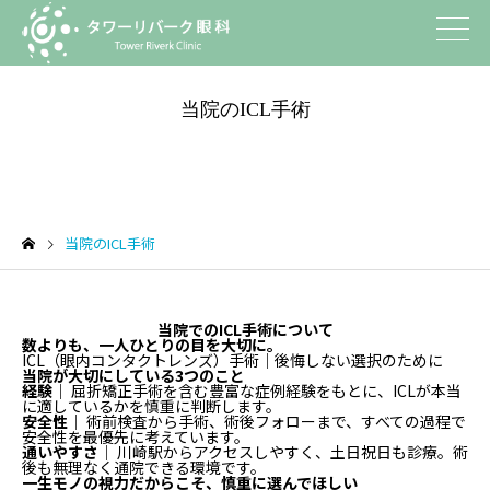
当院のICL手術
当院のICL手術
当院でのICL手術について
数よりも、一人ひとりの目を大切に。
ICL（眼内コンタクトレンズ）手術｜後悔しない選択のために
当院が大切にしている3つのこと
経験
｜ 屈折矯正手術を含む豊富な症例経験をもとに、ICLが本当
に適しているかを慎重に判断します。
安全性
｜ 術前検査から手術、術後フォローまで、すべての過程で
安全性を最優先に考えています。
通いやすさ
｜ 川崎駅からアクセスしやすく、土日祝日も診療。術
後も無理なく通院できる環境です。
一生モノの視力だからこそ、慎重に選んでほしい