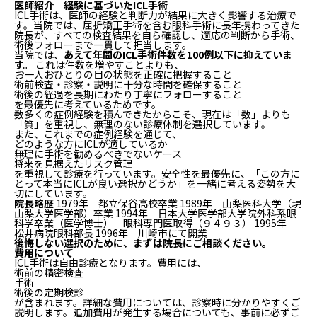
医師紹介｜経験に基づいたICL手術
ICL手術は、医師の経験と判断力が結果に大きく影響する治療で
す。当院では、屈折矯正手術を含む眼科手術に長年携わってきた
院長が、すべての検査結果を自ら確認し、適応の判断から手術、
術後フォローまで一貫して担当します。
当院では、
あえて年間のICL手術件数を100例以下に抑えていま
す。
これは件数を増やすことよりも、
お一人おひとりの目の状態を正確に把握すること
術前検査・診察・説明に十分な時間を確保すること
術後の経過を長期にわたり丁寧にフォローすること
を最優先に考えているためです。
数多くの症例経験を積んできたからこそ、現在は「数」よりも
「質」を重視し、無理のない診療体制を選択しています。
また、これまでの症例経験を通じて、
どのような方にICLが適しているか
無理に手術を勧めるべきでないケース
将来を見据えたリスク管理
を重視して診療を行っています。安全性を最優先に、「この方に
とって本当にICLが良い選択かどうか」を一緒に考える姿勢を大
切にしています。
院長略歴
1979年 都立保谷高校卒業 1989年 山梨医科大学（現
山梨大学医学部）卒業 1994年 日本大学医学部大学院外科系眼
科学卒業（医学博士） 眼科専門医取得（９４９３） 1995年
松井病院眼科部長 1996年 川崎市にて開業
後悔しない選択のために、まずは院長にご相談ください。
費用について
ICL手術は自由診療となります。費用には、
術前の精密検査
手術
術後の定期検診
が含まれます。詳細な費用については、診察時に分かりやすくご
説明します。追加費用が発生する場合についても、事前に必ずご