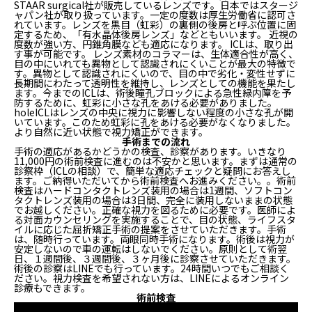
STAAR surgical社
が販売しているレンズです。日本ではスタージ
ャパン社が取り扱っています。一定の度数は厚生労働省に認可さ
れています。レンズを黒目（虹彩）の裏側の後房と呼ぶ位置に固
定するため、「有水晶体後房レンズ」などともいいます。 近視の
度数が強い方、円錐角膜なども適応になります。 ICLは、取り出
す事が可能です。 レンズ素材のコラマーは、生体適合性が高く、
目の中にいれても異物として認識されにくいことが最大の特徴で
す。異物として認識されにくいので、目の中で劣化・変性せずに
長期間にわたって透明性を維持し、レンズとしての機能を果たし
ます。今までのICLは、術後瞳孔ブロックによる急性緑内障を予
防するために、虹彩に小さな孔をあける必要がありました。
holeICLはレンズの中央に視力に影響しない程度の小さな孔が開
いています。このため虹彩に孔をあける必要がなくなりました。
より自然に近い状態で視力矯正ができます。
手術までの流れ
手術の適応があるかどうかの検査、診察があります。いきなり
11,000円の術前検査に進むのは不安かと思います。まずは通常の
診察枠（ICLの相談）で、簡単な適応チェックと疑問にお答えし
ます。ご納得いただいてから術前検査へお進みください。。術前
検査はハードコンタクトレンズ装用の場合は1週間、ソフトコン
タクトレンズ装用の場合は3日間、完全に装用しないままの状態
でお越しください。正確な視力を図るために必要です。医師によ
る対面カウンセリングを実施することで、目の状態、ライフスタ
イルに応じた屈折矯正手術の提案をさせていただきます。手術
は、随時行っています。両眼同時手術になります。術後は視力が
安定しないので車の運転はしないでください。原則として術翌
日、１週間後、３週間後、３ヶ月後に診察させていただきます。
術後の診察はLINEでも行っています。24時間いつでもご相談く
ださい。視力検査を希望されない方は、LINEによるオンライン
診療もできます。
術前検査