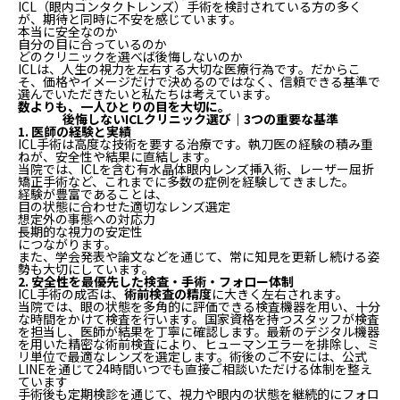
ICL（眼内コンタクトレンズ）手術を検討されている方の多く
が、期待と同時に不安を感じています。
本当に安全なのか
自分の目に合っているのか
どのクリニックを選べば後悔しないのか
ICLは、人生の視力を左右する大切な医療行為です。だからこ
そ、価格やイメージだけで決めるのではなく、信頼できる基準で
選んでいただきたいと私たちは考えています。
数よりも、一人ひとりの目を大切に。
後悔しないICLクリニック選び｜3つの重要な基準
1. 医師の経験と実績
ICL手術は高度な技術を要する治療です。執刀医の経験の積み重
ねが、安全性や結果に直結します。
当院では、ICLを含む有水晶体眼内レンズ挿入術、レーザー屈折
矯正手術など、これまでに多数の症例を経験してきました。
経験が豊富であることは、
目の状態に合わせた適切なレンズ選定
想定外の事態への対応力
長期的な視力の安定性
につながります。
また、学会発表や論文などを通じて、常に知見を更新し続ける姿
勢も大切にしています。
2. 安全性を最優先した検査・手術・フォロー体制
ICL手術の成否は、
術前検査の精度
に大きく左右されます。
当院では、眼の状態を多角的に評価できる検査機器を用い、十分
な時間をかけて検査を行います。国家資格を持つスタッフが検査
を担当し、医師が結果を丁寧に確認します。最新のデジタル機器
を用いた精密な術前検査により、ヒューマンエラーを排除し、ミ
リ単位で最適なレンズを選定します。術後のご不安には、公式
LINEを通じて24時間いつでも直接ご相談いただける体制を整え
ています
手術後も定期検診を通じて、視力や眼内の状態を継続的にフォロ