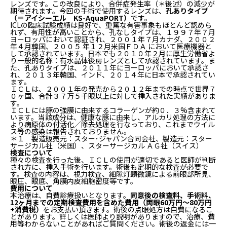
レンズです。この改良により、合併症発生率（＊後述）の減少が
期待されます。今回の手術で使用するレンズは、
孔ありタイプ
（＝アイシーエル KS-AquaPORT）
です。
ICLの臨床試験成績は良好で、重篤な有害事象もほとんど認めら
れず、有用性が高いことから、孔なしタイプは、１９９７年７月
ヨーロッパにおいて認証され、２００１年７月カナダ、２００２
年４月韓国、２００５ 年１２月米国ＦＤＡ において医療機器と
して承認されています。日本でも２０１０年２月に厚生労働省よ
り一般的名称：有水晶体後房レンズとして承認されています。ま
た、孔ありタイプは、２０１１年にヨーロッパにおいて承認さ
れ、２０１３年韓国、インド、２０１４年に日本で承認されてい
ます。
ＩＣＬは、２００１年の発売から２０１２年までの時点で世界７
０ヶ国、合計３７万５千眼以上に対して挿入された実績がありま
す。
ＩＣＬには豚の強膜に由来するコラーゲンが約０．３%含まれて
います。当該成分は、健康な豚に由来し、アルカリ処理の方法に
より病原体の付活化／除去処理を行なっており、これまでウイル
ス等の感染は報告されておりません。
＊１ 製造販売元：スター･ジャパン合同会社、製造元：スター
サージカル社（米国）、スターサージカル ＡＧ社（スイス）
検査について
種々の検査を行った後、ＩＣＬの使用が適切であると医師が判断
され方に、挿入手術を行います。術後も定期的な検査が必要で
す。検査の内容は、視力検査、細隙灯顕微鏡による前眼部所見、
眼圧、眼底、角膜内皮細胞密度等です。
費用について
本治療は、自費診療扱いとなります。
同意後の検査料、手術料、
12ヶ月までの定期検査費用を含めた費用（両眼60万円〜80万円
+消費税）
をお支払い頂きます。術後の点眼処方は自費になるこ
とがあります。詳しくは医師より説明がありますので、治療、費
用等わからないことがあればご質問ください。術後の返金には一