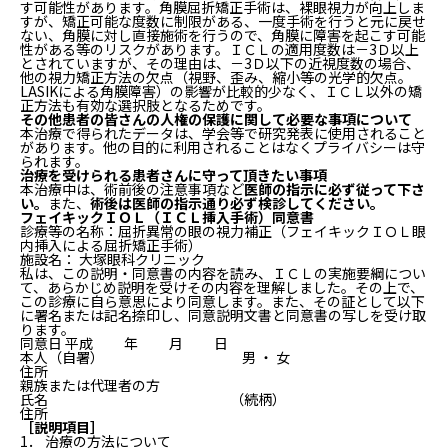
す可能性があります。角膜屈折矯正手術は、裸眼視力が向上しま
すが、矯正可能な度数に制限がある、一度手術を行うと元に戻せ
ない、角膜に対し直接施術を行うので、角膜に障害を起こす可能
性がある等のリスクがあります。ＩＣＬの適用度数は－3Ｄ以上
とされていますが、その理由は、－3Ｄ以下の近視度数の場合、
他の視力矯正方法の欠点（視野、歪み、縮小等の光学的欠点。
LASIKによる角膜障害）の影響が比較的少なく、ＩＣＬ以外の矯
正方法も有効な選択肢となるためです。
その他患者の皆さんの人権の保護に関して必要な事項について
本治療で得られたデータは、学会等で研究発表に使用されること
があります。他の目的に利用されることはなくプライバシーは守
られます。
治療を受けられる患者さんに守って頂きたい事項
本治療中は、術前後の注意事項など
医師の指示に必ず従って下さ
い。
また、
術後は医師の指示通り必ず検診してください。
フェイキックＩＯＬ（ＩＣＬ挿入手術）同意書
診療等の名称：屈折異常の眼の視力補正（フェイキックＩＯＬ眼
内挿入による屈折矯正手術）
施設名： 大塚眼科クリニック
私は、この説明・同意書の内容を読み、ＩＣＬの実施要綱につい
て、あらかじめ説明を受けその内容を理解しました。その上で、
この診療に自ら意思により同意します。また、その証として以下
に署名または記名捺印し、同意説明文書と同意書の写しを受け取
ります。
同意日 平成 年 月 日
本人（自署） 男 ・ 女
住所
親族または代理者の方
氏名 （続柄）
住所
［説明項目］
1． 治療の方法について