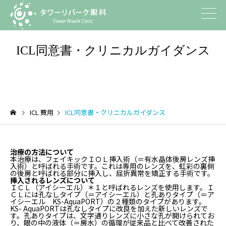
ICL同意書・クリニカルガイダンス
ICL 費用
ICL同意書・クリニカルガイダンス
治療の方法について
本治療は、フェイキックＩＯＬ挿入術（＝有水晶体後房レンズ挿
入術）と呼ばれる手術です。これは専用のレンズを、虹彩の裏側
の後房と呼ばれる部分に挿入し、屈折異常を矯正する手術です。
挿入されるレンズについて
ＩＣＬ（アイシーエル）＊１と呼ばれるレンズを使用します。Ｉ
ＣＬには孔なしタイプ（＝アイシーエル）と孔ありタイプ（＝ア
イシーエル KS-AquaPORT）の２種類のタイプがあります。
KS- AquaPORTは孔なしタイプに改良を加えた新しいレンズで
す。孔ありタイプは、文字通りレンズに小さな孔が開けられてお
り、眼の中の液体（＝房水）の循環が従来品と比べて改善された