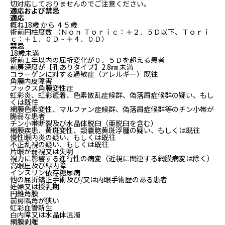
切対応しておりませんのでご注意ください。
適応および禁忌
適応
概ね18歳 から ４５歳
術前円柱度数 （Ｎｏｎ Ｔｏｒｉｃ：＋２．５Ｄ以下、Ｔｏｒｉ
ｃ：＋１．０Ｄ ~ ＋４．０Ｄ）
禁忌
18歳未満
術前１年以内の屈折変化が０．５Ｄを超える患者
前房深度が【孔ありタイプ】2.8㎜ 未満
コラーゲンに対する過敏症（アレルギー）既往
角膜内皮障害
フックス角膜変性症
虹彩炎、虹彩癒着、色素散乱症候群、偽落屑症候群の疑い、もし
くは既往
網膜色素変性、マルファン症候群、偽落屑症候群等のチン小帯が
脆弱な患者
チン小帯断裂及び水晶体脱臼（亜脱臼を含む）
網膜疾患、黄斑変性、類嚢胞黄斑浮腫の疑い、もしくは既往
慢性眼内炎の疑い、もしくは既往
不正乱視の疑い、もしくは既往
片眼が弱視又は失明
視力に影響する進行性の病変（近視に関連する網膜病変は除く）
高眼圧及び緑内障
インスリン依存糖尿病
他の屈折矯正手術及び/又は内眼手術歴のある患者
妊婦又は授乳期
円錐角膜
前房隅角が狭い
虹彩血管新生
白内障又は水晶体混濁
網膜剥離