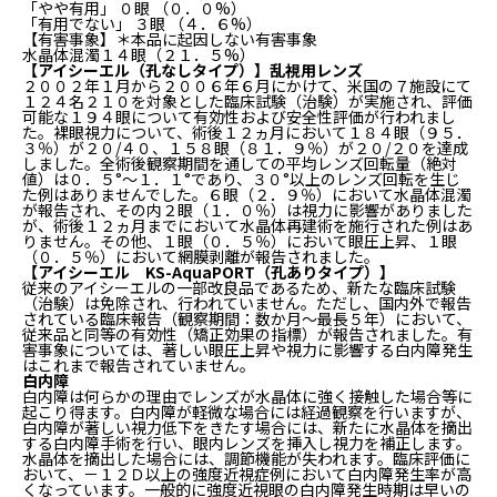
「やや有用」 ０眼 （０．０%）
「有用でない」 ３眼 （４．６%）
【有害事象】＊本品に起因しない有害事象
水晶体混濁１４眼（２１．５%）
【アイシーエル（孔なしタイプ）】乱視用レンズ
２００２年１月から２００６年６月にかけて、米国の７施設にて
１２４名２１０を対象とした臨床試験（治験）が実施され、評価
可能な１９４眼について有効性および安全性評価が行われまし
た。裸眼視力について、術後１２ヵ月において１８４眼（９５．
３％）が２０/４０、１５８眼（８１．９％）が２０/２０を達成
しました。全術後観察期間を通しての平均レンズ回転量（絶対
値）は０．５°～１．１°であり、３０°以上のレンズ回転を生じ
た例はありませんでした。６眼（２．９％）において水晶体混濁
が報告され、その内２眼（１．０％）は視力に影響がありました
が、術後１２ヵ月までにおいて水晶体再建術を施行された例はあ
りません。その他、１眼（０．５％）において眼圧上昇、１眼
（０．５％）において網膜剥離が報告されました。
【アイシーエル KS-AquaPORT（孔ありタイプ）】
従来のアイシーエルの一部改良品であるため、新たな臨床試験
（治験）は免除され、行われていません。ただし、国内外で報告
されている臨床報告（観察期間：数か月～最長５年）において、
従来品と同等の有効性（矯正効果の指標）が報告されました。有
害事象については、著しい眼圧上昇や視力に影響する白内障発生
はこれまで報告されていません。
白内障
白内障は何らかの理由でレンズが水晶体に強く接触した場合等に
起こり得ます。白内障が軽微な場合には経過観察を行いますが、
白内障が著しい視力低下をきたす場合には、新たに水晶体を摘出
する白内障手術を行い、眼内レンズを挿入し視力を補正します。
水晶体を摘出した場合には、調節機能が失われます。臨床評価に
おいて、－１２Ｄ以上の強度近視症例において白内障発生率が高
くなっています。一般的に強度近視眼の白内障発生時期は早いの