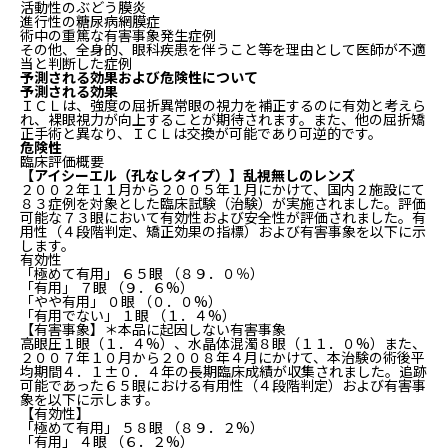
活動性のぶどう膜炎
進行性の糖尿病網膜症
術中の重篤な有害事象発生症例
その他、全身的、眼科疾患を伴うこと等を理由として医師が不適
当と判断した症例
予測される効果および危険性について
予測される効果
ＩＣＬは、強度の屈折異常眼の視力を補正するのに有効と考えら
れ、裸眼視力が向上することが期待されます。また、他の屈折矯
正手術と異なり、ＩＣＬは交換が可能であり可逆的です。
危険性
臨床評価概要
【アイシーエル（孔なしタイプ）】乱視無しのレンズ
２００２年１１月から２００５年１月にかけて、国内２施設にて
８３症例を対象とした臨床試験（治験）が実施されました。評価
可能な７３眼において有効性および安全性が評価されました。有
用性（４段階判定、矯正効果の指標）および有害事象を以下に示
します。
有効性
「極めて有用」 ６５眼 （８９．０％）
「有用」 ７眼 （９．６%）
「やや有用」 ０眼 （０．０%）
「有用でない」 １眼 （１．４%）
【有害事象】＊本品に起因しない有害事象
高眼圧１眼（１．４%）、水晶体混濁８眼（１１．０%）また、
２００７年１０月から２００８年４月にかけて、本治験の術後平
均期間４．１±０．４年の長期臨床成績が収集されました。追跡
可能であった６５眼における有用性（４段階判定）および有害事
象を以下に示します。
【有効性】
「極めて有用」 ５８眼 （８９．２%）
「有用」 ４眼 （６．２%）