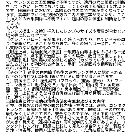
で、本レンズとの因果関係は不明ですが、適用の際に慎重に判断
をして下さい。日本においては、ＩＣＬの適用年齢は４５才以下
です。臨床評価において、高齢者の白内障発生率が高くなってい
ます。高年齢でかつ近視眼の方の白内障発生率が高いため、ＩＣ
Ｌ挿入との因果関係は不明ですが、適用の際に慎重に判断をして
下さい。
その他
【レンズ摘出・交換】挿入したレンズのサイズや度数が合わない
場合等に起こり得ます。
【グレア・ハロー】光がまぶしく感じられたり、見ている光の周
りに光輪が見えることがあります。多くの場合は一過性、もしく
は支障のない程度のものです。
【眼圧上昇、角膜混濁／浮腫】一般的な内眼手術にみられる一過
性の症状で、点眼薬で治療し、多くの場合、数日で回復します。
【網膜剥離】眼の奥の光を感じる部分（カメラでいうフィルムに
当たる部分）が剥がれる病気で、手術（光凝固術や網膜復位術）
を行い治療します。
【その他 】通常の白内障手術後の眼内レンズ挿入に認められる
以下の合併症又は副作用等が生じる可能性が考えられます。
１）前房出血 ２）瞳孔異常（ブロック、捕獲、変形） ３）フィ
ブリン析出４）毛様体炎 ５）硝子体炎 ６）眼内炎 ７）黄斑浮
腫・変性 ８）網脈絡膜剥離９）房水漏出 １０）創口閉鎖不全
等、万一上記のような術後合併症又は副作用が発現した場合に
は、適切な処置を行います。
当該疾患に対する他の治療方法の有無およびその内容
近視、遠視および乱視の眼の視力補正方法には、眼鏡、コンタク
トレンズ、角膜屈折矯正手術等があります。眼鏡は、その中でも
最も多く用いられており、安全なものですが、見える範囲が狭
い、周辺が歪んで見える、物が小さく見える（近視の場合）、物
が大きく見える（遠視の場合）等の光学的な欠点があります。コ
ンタクトレンズは、眼鏡に比較して見え方は自然ですが、着脱や
洗浄・消毒等、使用方法が煩雑であり、また角結膜に障害を起こ