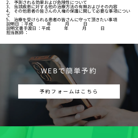
2． 予測される効果および危険性について
3． 当該疾患に対する他の治療方法の有無およびその内容
4． その他患者の皆さんの人権の保護に関して必要な事項につい
て
5． 治療を受けられる患者の皆さんに守って頂きたい事項
説明日 ：平成 年 月 日
説明文書手渡日 ：平成 年 月 日
担当医師 ：
WEBで簡単予約
予約フォームはこちら